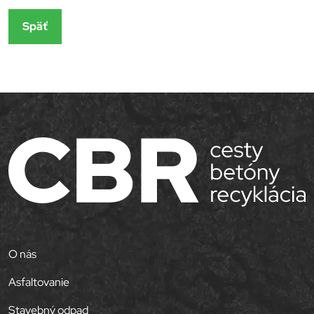
Späť
O nás
Asfaltovanie
Stavebný odpad