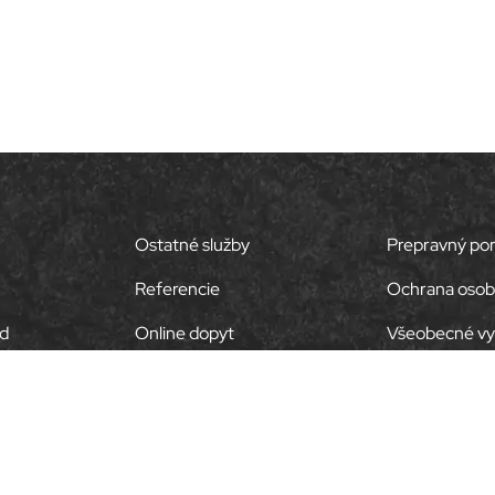
Ostatné služby
Prepravný po
Referencie
Ochrana osob
d
Online dopyt
Všeobecné vy
iál Recyklát
Kontakt
Nastavenia co