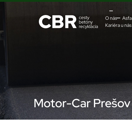
O nás
Asfa
Kariéra u nás
Motor-Car Prešov