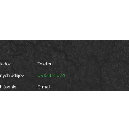
riadok
Telefón
ných údajov
0915 814 024
hlásenie
E-mail
okies
runcak@cbr.sk
Created by