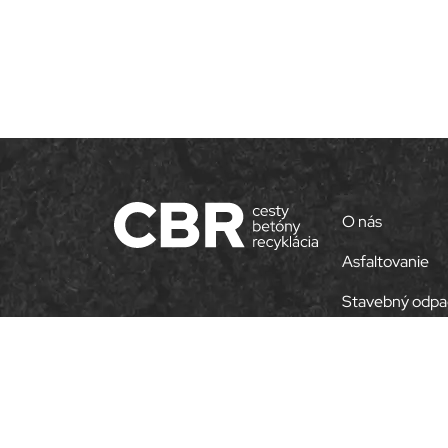
O nás
Asfaltovanie
Stavebný odpa
Zásypový mater
© 2026
cbr.sk
. Všetky práva vyhradené.